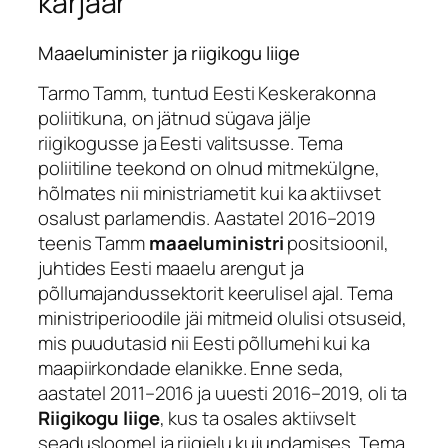
karjäär
Maaeluminister ja riigikogu liige
Tarmo Tamm, tuntud Eesti Keskerakonna
poliitikuna, on jätnud sügava jälje
riigikogusse ja Eesti valitsusse. Tema
poliitiline teekond on olnud mitmekülgne,
hõlmates nii ministriametit kui ka aktiivset
osalust parlamendis. Aastatel 2016–2019
teenis Tamm
maaeluministri
positsioonil,
juhtides Eesti maaelu arengut ja
põllumajandussektorit keerulisel ajal. Tema
ministriperioodile jäi mitmeid olulisi otsuseid,
mis puudutasid nii Eesti põllumehi kui ka
maapiirkondade elanikke. Enne seda,
aastatel 2011–2016 ja uuesti 2016–2019, oli ta
Riigikogu liige
, kus ta osales aktiivselt
seadusloomel ja riigielu kujundamises. Tema