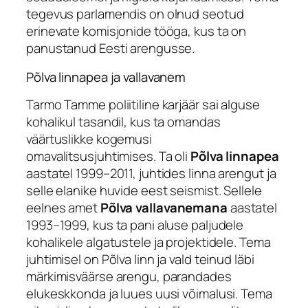
tegevus parlamendis on olnud seotud
erinevate komisjonide tööga, kus ta on
panustanud Eesti arengusse.
Põlva linnapea ja vallavanem
Tarmo Tamme poliitiline karjäär sai alguse
kohalikul tasandil, kus ta omandas
väärtuslikke kogemusi
omavalitsusjuhtimises. Ta oli
Põlva linnapea
aastatel 1999–2011, juhtides linna arengut ja
selle elanike huvide eest seismist. Sellele
eelnes amet
Põlva vallavanemana
aastatel
1993–1999, kus ta pani aluse paljudele
kohalikele algatustele ja projektidele. Tema
juhtimisel on Põlva linn ja vald teinud läbi
märkimisväärse arengu, parandades
elukeskkonda ja luues uusi võimalusi. Tema