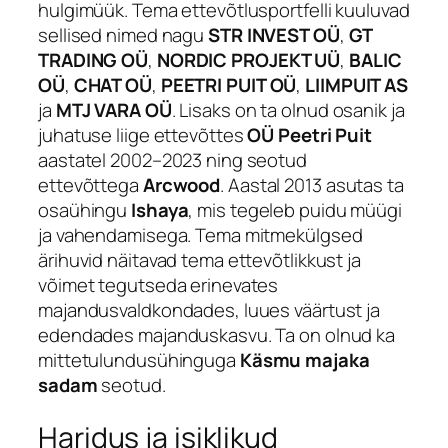
hulgimüük. Tema ettevõtlusportfelli kuuluvad
sellised nimed nagu
STR INVEST OÜ
,
GT
TRADING OÜ
,
NORDIC PROJEKT UÜ
,
BALIC
OÜ
,
CHAT OÜ
,
PEETRI PUIT OÜ
,
LIIMPUIT AS
ja
MTJ VARA OÜ
. Lisaks on ta olnud osanik ja
juhatuse liige ettevõttes
OÜ Peetri Puit
aastatel 2002–2023 ning seotud
ettevõttega
Arcwood
. Aastal 2013 asutas ta
osaühingu
Ishaya
, mis tegeleb puidu müügi
ja vahendamisega. Tema mitmekülgsed
ärihuvid näitavad tema ettevõtlikkust ja
võimet tegutseda erinevates
majandusvaldkondades, luues väärtust ja
edendades majanduskasvu. Ta on olnud ka
mittetulundusühinguga
Käsmu majaka
sadam
seotud.
Haridus ja isiklikud