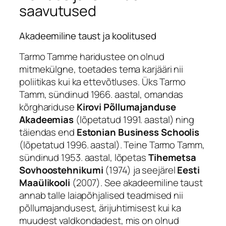
saavutused
Akadeemiline taust ja koolitused
Tarmo Tamme haridustee on olnud
mitmekülgne, toetades tema karjääri nii
poliitikas kui ka ettevõtluses. Üks Tarmo
Tamm, sündinud 1966. aastal, omandas
kõrghariduse
Kirovi Põllumajanduse
Akadeemias
(lõpetatud 1991. aastal) ning
täiendas end
Estonian Business Schoolis
(lõpetatud 1996. aastal). Teine Tarmo Tamm,
sündinud 1953. aastal, lõpetas
Tihemetsa
Sovhoostehnikumi
(1974) ja seejärel
Eesti
Maaülikooli
(2007). See akadeemiline taust
annab talle laiapõhjalised teadmised nii
põllumajandusest, ärijuhtimisest kui ka
muudest valdkondadest, mis on olnud