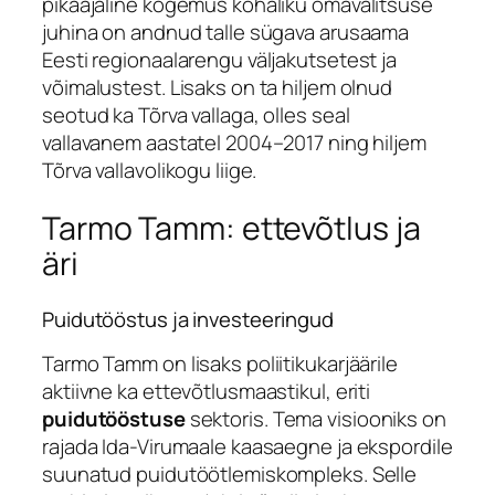
pikaajaline kogemus kohaliku omavalitsuse
juhina on andnud talle sügava arusaama
Eesti regionaalarengu väljakutsetest ja
võimalustest. Lisaks on ta hiljem olnud
seotud ka Tõrva vallaga, olles seal
vallavanem aastatel 2004–2017 ning hiljem
Tõrva vallavolikogu liige.
Tarmo Tamm: ettevõtlus ja
äri
Puidutööstus ja investeeringud
Tarmo Tamm on lisaks poliitikukarjäärile
aktiivne ka ettevõtlusmaastikul, eriti
puidutööstuse
sektoris. Tema visiooniks on
rajada Ida-Virumaale kaasaegne ja ekspordile
suunatud puidutöötlemiskompleks. Selle