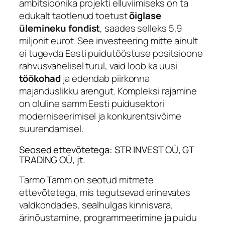
ambitsioonika projekti elluviimiseks on ta
edukalt taotlenud toetust
õiglase
ülemineku fondist
, saades selleks 5,9
miljonit eurot. See investeering mitte ainult
ei tugevda Eesti puidutööstuse positsioone
rahvusvahelisel turul, vaid loob ka uusi
töökohad
ja edendab piirkonna
majanduslikku arengut. Kompleksi rajamine
on oluline samm Eesti puidusektori
moderniseerimisel ja konkurentsivõime
suurendamisel.
Seosed ettevõtetega: STR INVEST OÜ, GT
TRADING OÜ, jt.
Tarmo Tamm on seotud mitmete
ettevõtetega, mis tegutsevad erinevates
valdkondades, sealhulgas kinnisvara,
ärinõustamine, programmeerimine ja puidu