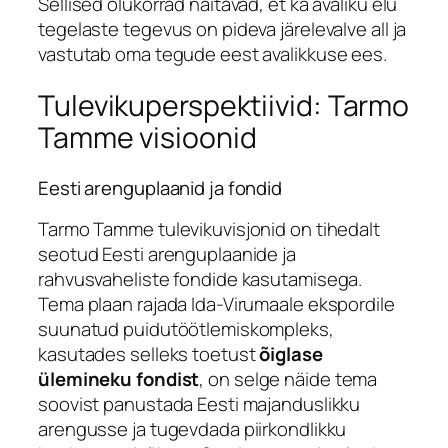
Sellised olukorrad näitavad, et ka avaliku elu
tegelaste tegevus on pideva järelevalve all ja
vastutab oma tegude eest avalikkuse ees.
Tulevikuperspektiivid: Tarmo
Tamme visioonid
Eesti arenguplaanid ja fondid
Tarmo Tamme tulevikuvisjonid on tihedalt
seotud Eesti arenguplaanide ja
rahvusvaheliste fondide kasutamisega.
Tema plaan rajada Ida-Virumaale ekspordile
suunatud puidutöötlemiskompleks,
kasutades selleks toetust
õiglase
ülemineku fondist
, on selge näide tema
soovist panustada Eesti majanduslikku
arengusse ja tugevdada piirkondlikku