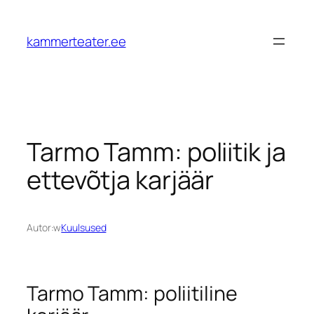
Przejdź
do
kammerteater.ee
treści
Tarmo Tamm: poliitik ja
ettevõtja karjäär
Autor:
w
Kuulsused
Tarmo Tamm: poliitiline