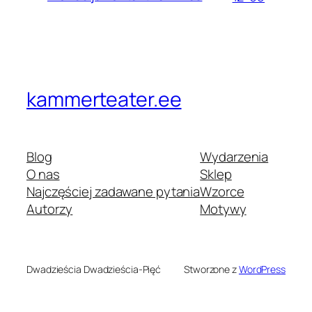
kammerteater.ee
Blog
Wydarzenia
O nas
Sklep
Najczęściej zadawane pytania
Wzorce
Autorzy
Motywy
Dwadzieścia Dwadzieścia-Pięć
Stworzone z
WordPress