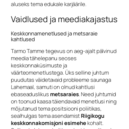
aluseks tema edukale karjäärile.
Vaidlused ja meediakajastus
Keskkonnamenetlused ja metsaraie
kahtlused
Tarmo Tamme tegevus on aeg-ajalt pälvinud
meedia tähelepanu seoses
keskkonnaküsimuste ja
väärteomenetlustega. Üks selline juhtum
puudutas väidetavaid probleeme saunaga
Lahemaal, samuti on olnud kahtlusi
ebaseaduslikus
metsaraies
. Need juhtumid
on toonud kaasa täiendavaid menetlusi ning
mõjutanud tema positsiooni poliitikas,
sealhulgas tema asendamist
Riigikogu
keskkonnakomisjoni esimehe
kohalt.