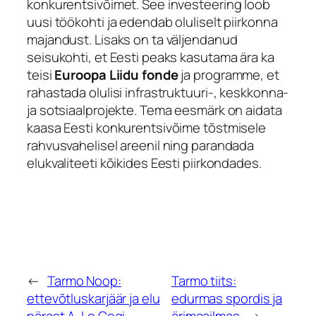
konkurentsivõimet. See investeering loob
uusi töökohti ja edendab oluliselt piirkonna
majandust. Lisaks on ta väljendanud
seisukohti, et Eesti peaks kasutama ära ka
teisi
Euroopa Liidu fonde
ja programme, et
rahastada olulisi infrastruktuuri-, keskkonna-
ja sotsiaalprojekte. Tema eesmärk on aidata
kaasa Eesti konkurentsivõime tõstmisele
rahvusvahelisel areenil ning parandada
elukvaliteeti kõikides Eesti piirkondades.
←
Tarmo Noop:
Tarmo tiits:
ettevõtluskarjäär ja elu
edurmas spordis ja