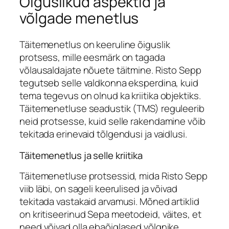
Õiguslikud aspektid ja
võlgade menetlus
Täitemenetlus on keeruline õiguslik
protsess, mille eesmärk on tagada
võlausaldajate nõuete täitmine. Risto Sepp
tegutseb selle valdkonna eksperdina, kuid
tema tegevus on olnud ka kriitika objektiks.
Täitemenetluse seadustik (TMS) reguleerib
neid protsesse, kuid selle rakendamine võib
tekitada erinevaid tõlgendusi ja vaidlusi.
Täitemenetlus ja selle kriitika
Täitemenetluse protsessid, mida Risto Sepp
viib läbi, on sageli keerulised ja võivad
tekitada vastakaid arvamusi. Mõned artiklid
on kritiseerinud Sepa meetodeid, väites, et
need võivad olla ebaõiglased võlgnike