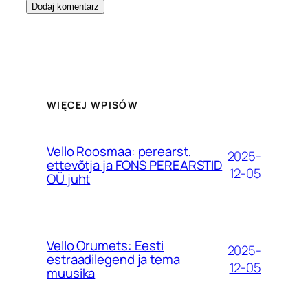
WIĘCEJ WPISÓW
Vello Roosmaa: perearst,
2025-
ettevõtja ja FONS PEREARSTID
12-05
OÜ juht
Vello Orumets: Eesti
2025-
estraadilegend ja tema
12-05
muusika