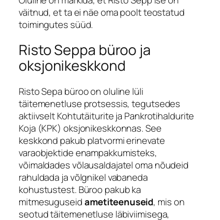
väitnud, et ta ei näe oma poolt teostatud
toimingutes süüd.
Risto Seppa büroo ja
oksjonikeskkond
Risto Sepa büroo on oluline lüli
täitemenetluse protsessis, tegutsedes
aktiivselt Kohtutäiturite ja Pankrotihaldurite
Koja (KPK) oksjonikeskkonnas. See
keskkond pakub platvormi erinevate
varaobjektide enampakkumisteks,
võimaldades võlausaldajatel oma nõudeid
rahuldada ja võlgnikel vabaneda
kohustustest. Büroo pakub ka
mitmesuguseid
ametiteenuseid
, mis on
seotud täitemenetluse läbiviimisega,