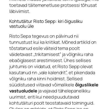
toetavad täitemenetluse protsessi tõhusat
läbiviimist.
Kohtutäitur Risto Sepp: kiri õigusliku
vastuolu üle
Risto Sepa tegevus on pälvinud nii
tunnustust kui ka kriitikat. Mõned artiklid on
tõstatanud esile väiteid tema poolt
väidetavast „trikitamisest” ja võlgniku raha
ebaõiglasest arestimisest. Ühes sellises
juhtumis on viidatud, et Risto Sepp olevat
kasutanud nn „vale kalendrit”, et pikendada
võlgniku raha kinni hoidmist. Sellised
süüdistused viitavad võimalikele
õiguslikele
vastuoludele
ja vajavad tähelepanelikku
uurimist, eriti kui need puudutavad
kohtutäituri poolt teostatavaid toiminguid.
Oluline on märkida, et Risto Sepp ise on