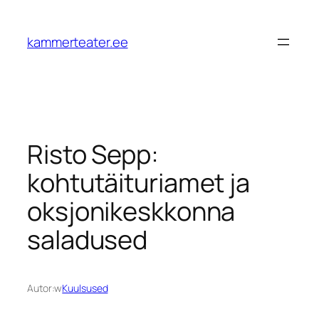
Przejdź
do
kammerteater.ee
treści
Risto Sepp:
kohtutäituriamet ja
oksjonikeskkonna
saladused
Autor:
w
Kuulsused