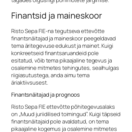
tagades õigusriigi põhimõtete järgimise.
Finantsid ja maineskoor
Risto Sepa FIE-na tegutseva ettevõtte
finantsnäitajad ja maineskoor peegeldavad
tema äritegevuse edukust ja mainet. Kuigi
konkreetseid finantsaruandeid pole
esitatud, võib tema pikaajaline tegevus ja
osalemine mitmetes tehingutes, sealhulgas
riigiasutustega, anda aimu tema
äriaktiivsusest.
Finantsnäitajad ja prognoos
Risto Sepa FIE ettevõtte põhitegevusalaks
on „Muud juriidilised toimingud”. Kuigi täpseid
finantsnäitajaid pole avaldatud, on tema
pikaajaline kogemus ja osalemine mitmetes