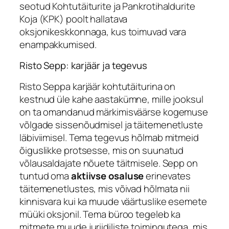
seotud Kohtutäiturite ja Pankrotihaldurite
Koja (KPK) poolt hallatava
oksjonikeskkonnaga, kus toimuvad vara
enampakkumised.
Risto Sepp: karjäär ja tegevus
Risto Seppa karjäär kohtutäiturina on
kestnud üle kahe aastakümne, mille jooksul
on ta omandanud märkimisväärse kogemuse
võlgade sissenõudmisel ja täitemenetluste
läbiviimisel. Tema tegevus hõlmab mitmeid
õiguslikke protsesse, mis on suunatud
võlausaldajate nõuete täitmisele. Sepp on
tuntud oma
aktiivse osaluse
erinevates
täitemenetlustes, mis võivad hõlmata nii
kinnisvara kui ka muude väärtuslike esemete
müüki oksjonil. Tema büroo tegeleb ka
mitmete muude juriidiliste toimingutega, mis