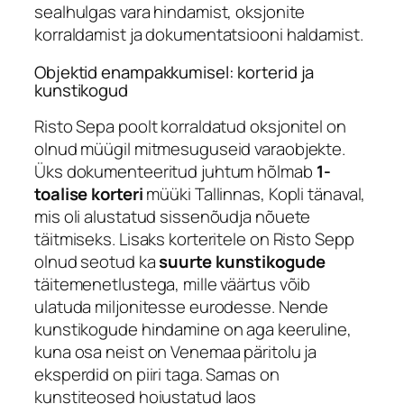
sealhulgas vara hindamist, oksjonite
korraldamist ja dokumentatsiooni haldamist.
Objektid enampakkumisel: korterid ja
kunstikogud
Risto Sepa poolt korraldatud oksjonitel on
olnud müügil mitmesuguseid varaobjekte.
Üks dokumenteeritud juhtum hõlmab
1-
toalise korteri
müüki Tallinnas, Kopli tänaval,
mis oli alustatud sissenõudja nõuete
täitmiseks. Lisaks korteritele on Risto Sepp
olnud seotud ka
suurte kunstikogude
täitemenetlustega, mille väärtus võib
ulatuda miljonitesse eurodesse. Nende
kunstikogude hindamine on aga keeruline,
kuna osa neist on Venemaa päritolu ja
eksperdid on piiri taga. Samas on
kunstiteosed hoiustatud laos