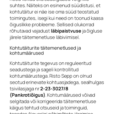
suhtes. Näiteks on esinenud süüdistusi, et
kohtutäitur ei näe ise oma süüd teostatud
toimingutes, isegi kui need on toonud kaasa
õiguslikke probleeme. Sellised olukorrad
rõhutavad vajadust
läbipaistvuse
ja õigluse
järele täitemenetluse läbiviimisel.
Kohtutäiturite täitemenetlused ja
kohtumäärused
Kohtutäiturite tegevus on reguleeritud
seadustega ja sageli kontrollitud
kohtumäärustega. Risto Sepp on olnud
seotud erinevate kohtuasjadega, sealhulgas
tsiviilasjaga nr
2-23-3027/8
(Pankrotiõigus)
. Kohtumäärused võivad
selgitada või korrigeerida täitemenetluse
käigus tehtud otsuseid ja toiminguid,