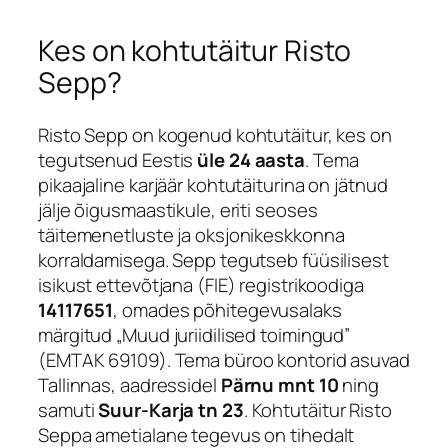
Kes on kohtutäitur Risto
Sepp?
Risto Sepp on kogenud kohtutäitur, kes on
tegutsenud Eestis
üle 24 aasta
. Tema
pikaajaline karjäär kohtutäiturina on jätnud
jälje õigusmaastikule, eriti seoses
täitemenetluste ja oksjonikeskkonna
korraldamisega. Sepp tegutseb füüsilisest
isikust ettevõtjana (FIE) registrikoodiga
14117651
, omades põhitegevusalaks
märgitud „Muud juriidilised toimingud”
(EMTAK 69109). Tema büroo kontorid asuvad
Tallinnas, aadressidel
Pärnu mnt 10
ning
samuti
Suur-Karja tn 23
. Kohtutäitur Risto
Seppa ametialane tegevus on tihedalt