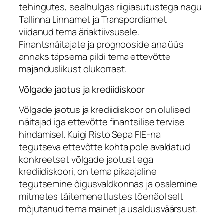
tehingutes, sealhulgas riigiasutustega nagu
Tallinna Linnamet ja Transpordiamet,
viidanud tema äriaktiivsusele.
Finantsnäitajate ja prognooside analüüs
annaks täpsema pildi tema ettevõtte
majanduslikust olukorrast.
Võlgade jaotus ja krediidiskoor
Võlgade jaotus ja krediidiskoor on olulised
näitajad iga ettevõtte finantsilise tervise
hindamisel. Kuigi Risto Sepa FIE-na
tegutseva ettevõtte kohta pole avaldatud
konkreetset võlgade jaotust ega
krediidiskoori, on tema pikaajaline
tegutsemine õigusvaldkonnas ja osalemine
mitmetes täitemenetlustes tõenäoliselt
mõjutanud tema mainet ja usaldusväärsust.