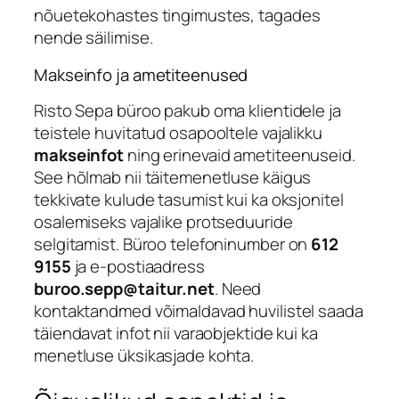
nõuetekohastes tingimustes, tagades
nende säilimise.
Makseinfo ja ametiteenused
Risto Sepa büroo pakub oma klientidele ja
teistele huvitatud osapooltele vajalikku
makseinfot
ning erinevaid ametiteenuseid.
See hõlmab nii täitemenetluse käigus
tekkivate kulude tasumist kui ka oksjonitel
osalemiseks vajalike protseduuride
selgitamist. Büroo telefoninumber on
612
9155
ja e-postiaadress
buroo.sepp@taitur.net
. Need
kontaktandmed võimaldavad huvilistel saada
täiendavat infot nii varaobjektide kui ka
menetluse üksikasjade kohta.