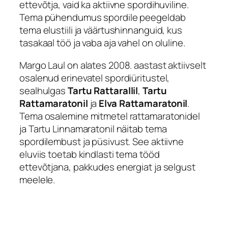
ettevõtja, vaid ka aktiivne spordihuviline.
Tema pühendumus spordile peegeldab
tema elustiili ja väärtushinnanguid, kus
tasakaal töö ja vaba aja vahel on oluline.
Margo Laul on alates 2008. aastast aktiivselt
osalenud erinevatel spordiüritustel,
sealhulgas
Tartu Rattarallil
,
Tartu
Rattamaratonil
ja
Elva Rattamaratonil
.
Tema osalemine mitmetel rattamaratonidel
ja Tartu Linnamaratonil näitab tema
spordilembust ja püsivust. See aktiivne
eluviis toetab kindlasti tema tööd
ettevõtjana, pakkudes energiat ja selgust
meelele.