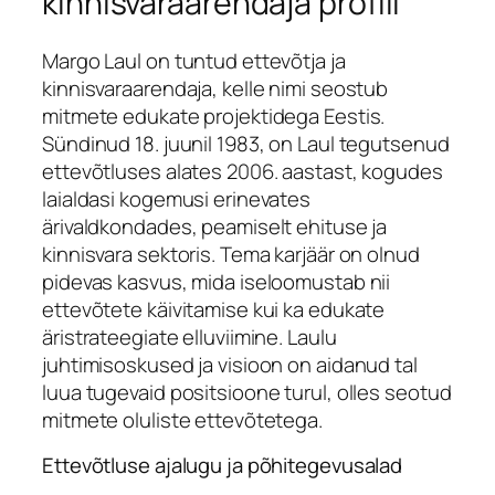
kinnisvaraarendaja profiil
Margo Laul on tuntud ettevõtja ja
kinnisvaraarendaja, kelle nimi seostub
mitmete edukate projektidega Eestis.
Sündinud 18. juunil 1983, on Laul tegutsenud
ettevõtluses alates 2006. aastast, kogudes
laialdasi kogemusi erinevates
ärivaldkondades, peamiselt ehituse ja
kinnisvara sektoris. Tema karjäär on olnud
pidevas kasvus, mida iseloomustab nii
ettevõtete käivitamise kui ka edukate
äristrateegiate elluviimine. Laulu
juhtimisoskused ja visioon on aidanud tal
luua tugevaid positsioone turul, olles seotud
mitmete oluliste ettevõtetega.
Ettevõtluse ajalugu ja põhitegevusalad