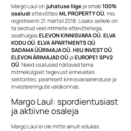
Margo Laul on
juhatuse liige
ja omab
100%
osalust
ettevõttes
ML PROPERTY OÜ
, mis
registreeriti 21. märtsil 2018. Lisaks sellele on
ta seotud veel mitmete ettevõtetega,
sealhulgas
ELEVON KINNISVARA OÜ
,
ELVA
KODU OÜ
,
ELVA APARTMENTS OÜ
,
SADAMA ÜÜRIMAJA OÜ
,
HIIU INVEST OÜ
,
ELEVON ÄRIMAJAD OÜ
ja
EUROPE1 SPV2
OÜ
. Need osalused näitavad tema
mitmekülgset tegevust erinevates
sektorites, peamiselt kinnisvaraarenduse ja
investeeringute valdkonnas.
Margo Laul: spordientusiast
ja aktiivne osaleja
Margo Laul ei ole mitte ainult edukas