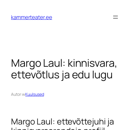
Przejdź
do
kammerteater.ee
treści
Margo Laul: kinnisvara,
ettevõtlus ja edu lugu
Autor:
w
Kuulsused
Margo Laul: ettevõttejuhi ja