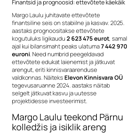
Finantsid ja prognoosid: ettevõtete käekäik
Margo Laulu juhitavate ettevõtete
finantsiline seis on stabiilne ja kasvav. 2025.
aastaks prognoositakse ettevõtete
kogutuluks ligikaudu
2 623 475 eurot
, samal
ajal kui bilansimaht peaks ulatuma
7 442 970
euroni
. Need numbrid peegeldavad
ettevõtete edukat laienemist ja jätkuvat
arengut, eriti kinnisvaraarenduse
valdkonnas. Näiteks
Elevon Kinnisvara OÜ
tegevusaruanne 2024. aastaks näitab
selgelt jätkuvat kasvu ja uutesse
projektidesse investeerimist.
Margo Laulu teekond Pärnu
kolledžis ja isiklik areng