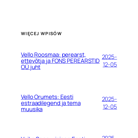
WIĘCEJ WPISÓW
Vello Roosmaa: perearst,
2025-
ettevõtja ja FONS PEREARSTID
12-05
OÜ juht
Vello Orumets: Eesti
2025-
estraadilegend ja tema
12-05
muusika
2025-