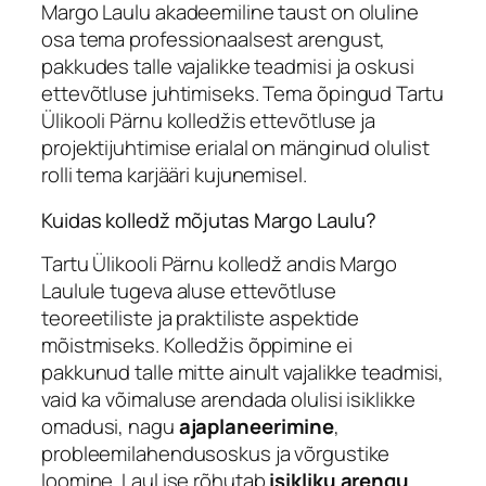
Margo Laulu akadeemiline taust on oluline
osa tema professionaalsest arengust,
pakkudes talle vajalikke teadmisi ja oskusi
ettevõtluse juhtimiseks. Tema õpingud Tartu
Ülikooli Pärnu kolledžis ettevõtluse ja
projektijuhtimise erialal on mänginud olulist
rolli tema karjääri kujunemisel.
Kuidas kolledž mõjutas Margo Laulu?
Tartu Ülikooli Pärnu kolledž andis Margo
Laulule tugeva aluse ettevõtluse
teoreetiliste ja praktiliste aspektide
mõistmiseks. Kolledžis õppimine ei
pakkunud talle mitte ainult vajalikke teadmisi,
vaid ka võimaluse arendada olulisi isiklikke
omadusi, nagu
ajaplaneerimine
,
probleemilahendusoskus ja võrgustike
loomine. Laul ise rõhutab
isikliku arengu