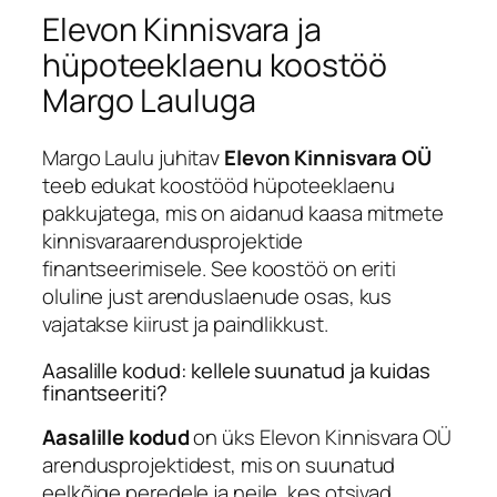
Elevon Kinnisvara ja
hüpoteeklaenu koostöö
Margo Lauluga
Margo Laulu juhitav
Elevon Kinnisvara OÜ
teeb edukat koostööd hüpoteeklaenu
pakkujatega, mis on aidanud kaasa mitmete
kinnisvaraarendusprojektide
finantseerimisele. See koostöö on eriti
oluline just arenduslaenude osas, kus
vajatakse kiirust ja paindlikkust.
Aasalille kodud: kellele suunatud ja kuidas
finantseeriti?
Aasalille kodud
on üks Elevon Kinnisvara OÜ
arendusprojektidest, mis on suunatud
eelkõige peredele ja neile, kes otsivad