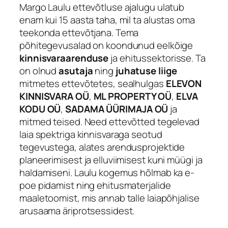
Margo Laulu ettevõtluse ajalugu ulatub
enam kui 15 aasta taha, mil ta alustas oma
teekonda ettevõtjana. Tema
põhitegevusalad on koondunud eelkõige
kinnisvaraarenduse
ja ehitussektorisse. Ta
on olnud
asutaja
ning
juhatuse liige
mitmetes ettevõtetes, sealhulgas
ELEVON
KINNISVARA OÜ
,
ML PROPERTY OÜ
,
ELVA
KODU OÜ
,
SADAMA ÜÜRIMAJA OÜ
ja
mitmed teised. Need ettevõtted tegelevad
laia spektriga kinnisvaraga seotud
tegevustega, alates arendusprojektide
planeerimisest ja elluviimisest kuni müügi ja
haldamiseni. Laulu kogemus hõlmab ka e-
poe pidamist ning ehitusmaterjalide
maaletoomist, mis annab talle laiapõhjalise
arusaama äriprotsessidest.