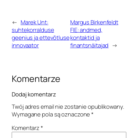
←
Marek Unt:
Margus Birkenfeldt
suhtekorralduse
FIE: andmed,
geenius ja ettevõtluse
kontaktid ja
innovaator
finantsnäitajad
→
Komentarze
Dodaj komentarz
Twój adres email nie zostanie opublikowany.
Wymagane pola są oznaczone
*
Komentarz
*