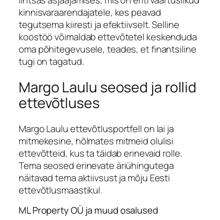
lihtsas asjaajamises, mis on eriti väärtuslikud
kinnisvaraarendajatele, kes peavad
tegutsema kiiresti ja efektiivselt. Selline
koostöö võimaldab ettevõtetel keskenduda
oma põhitegevusele, teades, et finantsiline
tugi on tagatud.
Margo Laulu seosed ja rollid
ettevõtluses
Margo Laulu ettevõtlusportfell on lai ja
mitmekesine, hõlmates mitmeid olulisi
ettevõtteid, kus ta täidab erinevaid rolle.
Tema seosed erinevate äriühingutega
näitavad tema aktiivsust ja mõju Eesti
ettevõtlusmaastikul.
ML Property OÜ ja muud osalused