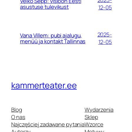
Veiko Sepp: visioon Eesti
asustuse tulevikust
12-05
2025-
Vana Villem: pubi ajalugu,
menüü ja kontakt Tallinnas
12-05
kammerteater.ee
Blog
Wydarzenia
O nas
Sklep
Najczęściej zadawane pytania
Wzorce
Autorzy
Motywy