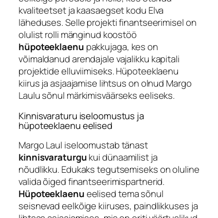
kvaliteetset ja kaasaegset kodu Elva
läheduses. Selle projekti finantseerimisel on
olulist rolli mänginud koostöö
hüpoteeklaenu
pakkujaga, kes on
võimaldanud arendajale vajalikku kapitali
projektide elluviimiseks. Hüpoteeklaenu
kiirus ja asjaajamise lihtsus on olnud Margo
Laulu sõnul märkimisväärseks eeliseks.
Kinnisvaraturu iseloomustus ja
hüpoteeklaenu eelised
Margo Laul iseloomustab tänast
kinnisvaraturgu
kui dünaamilist ja
nõudlikku. Edukaks tegutsemiseks on oluline
valida õiged finantseerimispartnerid.
Hüpoteeklaenu
eelised tema sõnul
seisnevad eelkõige kiiruses, paindlikkuses ja