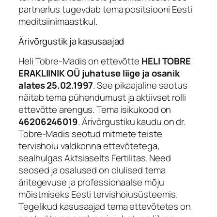
partnerlus tugevdab tema positsiooni Eesti
meditsiinimaastikul.
Ärivõrgustik ja kasusaajad
Heli Tobre-Madis on ettevõtte
HELI TOBRE
ERAKLIINIK OÜ juhatuse liige ja osanik
alates 25.02.1997
. See pikaajaline seotus
näitab tema pühendumust ja aktiivset rolli
ettevõtte arengus. Tema isikukood on
46206246019
. Ärivõrgustiku kaudu on dr.
Tobre-Madis seotud mitmete teiste
tervishoiu valdkonna ettevõtetega,
sealhulgas Aktsiaselts Fertilitas. Need
seosed ja osalused on olulised tema
äritegevuse ja professionaalse mõju
mõistmiseks Eesti tervishoiusüsteemis.
Tegelikud kasusaajad tema ettevõtetes on