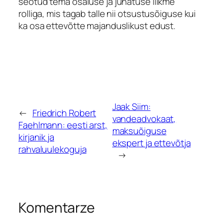
seotud tema osaluse ja juhatuse liikme
rolliga, mis tagab talle nii otsustusõiguse kui
ka osa ettevõtte majanduslikust edust.
Jaak Siim:
←
Friedrich Robert
vandeadvokaat,
Faehlmann: eesti arst,
maksuõiguse
kirjanik ja
ekspert ja ettevõtja
rahvaluulekoguja
→
Komentarze