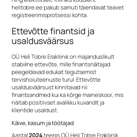
helitobre.ee pakub samuti täiendavat teavet
registreerimisprotsessi kohta.
Ettevõtte finantsid ja
usaldusväärsus
OÜ Heli Tobre Erakliinik on majanduslikult
stabiilne ettevõte, mille finantsnäitajad
peegeldavad edukat tegutsemist
tervishoiuteenuste turul. Ettevõtte
usaldusväärsust kinnitavad nii
finantsandmed kui ka kõrge maineskoor, mis
näitab positiivset avalikku kuvandit ja
klientide usaldust.
Käive, kasum ja töötajad
Aastal
2024
teenis OÜ Heli Tobre Erakliinik