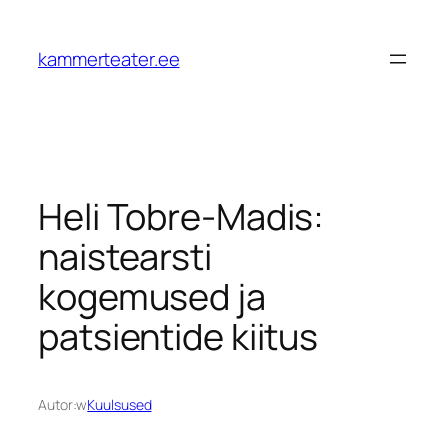
Przejdź
do
kammerteater.ee
treści
Heli Tobre-Madis:
naistearsti
kogemused ja
patsientide kiitus
Autor:
w
Kuulsused