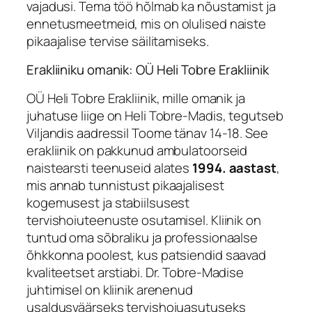
vajadusi. Tema töö hõlmab ka nõustamist ja
ennetusmeetmeid, mis on olulised naiste
pikaajalise tervise säilitamiseks.
Erakliiniku omanik: OÜ Heli Tobre Erakliinik
OÜ Heli Tobre Erakliinik, mille omanik ja
juhatuse liige on Heli Tobre-Madis, tegutseb
Viljandis aadressil Toome tänav 14-18. See
erakliinik on pakkunud ambulatoorseid
naistearsti teenuseid alates
1994. aastast
,
mis annab tunnistust pikaajalisest
kogemusest ja stabiilsusest
tervishoiuteenuste osutamisel. Kliinik on
tuntud oma sõbraliku ja professionaalse
õhkkonna poolest, kus patsiendid saavad
kvaliteetset arstiabi. Dr. Tobre-Madise
juhtimisel on kliinik arenenud
usaldusväärseks tervishoiuasutuseks