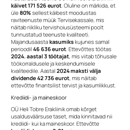
käivet 171 526 eurot
. Oluline on märkida, et
üle
80%
sellest käibest moodustas
raviteenuste müük Tervisekassale, mis
näitab riikliku tervishoiusüsteemi poolt
tunnustatud teenuste kvaliteeti.
Majandusaasta
kasumiks
kujunes samal
perioodil
46 636 eurot
. Ettevõttes töötas
2024. aastal 3 töötajat
, mis viitab tõhusale
töökorraldusele ja keskendumisele
kvaliteedile. Aastal
2024 maksti välja
dividende 42 736 eurot
, mis näitab
ettevõtte finantsilist tervist ja kasumlikkust.
Krediidi- ja maineskoor
OÜ Heli Tobre Erakliinik omab kõrget
usaldusväärsuse taset, mida kinnitavad nii
krediidi- kui ka maineskoor. Ettevõtte