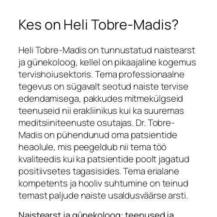
Kes on Heli Tobre-Madis?
Heli Tobre-Madis on tunnustatud naistearst
ja günekoloog, kellel on pikaajaline kogemus
tervishoiusektoris. Tema professionaalne
tegevus on sügavalt seotud naiste tervise
edendamisega, pakkudes mitmekülgseid
teenuseid nii erakliinikus kui ka suuremas
meditsiiniteenuste osutajas. Dr. Tobre-
Madis on pühendunud oma patsientide
heaolule, mis peegeldub nii tema töö
kvaliteedis kui ka patsientide poolt jagatud
positiivsetes tagasisides. Tema erialane
kompetents ja hooliv suhtumine on teinud
temast paljude naiste usaldusväärse arsti.
Naistearst ja günekoloog: teenused ja