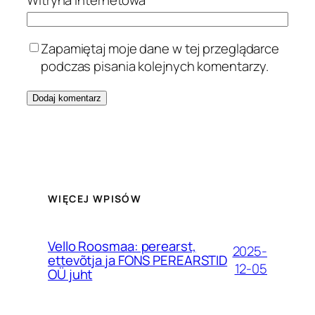
Zapamiętaj moje dane w tej przeglądarce
podczas pisania kolejnych komentarzy.
WIĘCEJ WPISÓW
Vello Roosmaa: perearst,
2025-
ettevõtja ja FONS PEREARSTID
12-05
OÜ juht