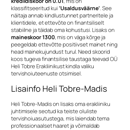
krediidiskoor on 0.01
, mis on
klassifitseeritud kui
’Usaldusväärne’
. See
näitaja annab kindlustunnet partneritele ja
klientidele, et ettevõte on finantsiliselt
stabiilne ja täidab oma kohustusi. Lisaks on
maineskoor 1300
, mis on väga kõrge ja
peegeldab ettevõtte positiivset mainet ning
head mainekujundust turul. Need skoorid
koos tugeva finantsilise taustaga teevad OÜ
Heli Tobre Erakliinikust kindla valiku
tervishoiuteenuste otsimisel.
Lisainfo Heli Tobre-Madis
Heli Tobre-Madis on lisaks oma erakliiniku
juhtimisele seotud ka teiste oluliste
tervishoiuasutustega, mis laiendab tema
professionaalset haaret ja võimaldab