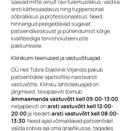
saavad mitte ainult ravi tulemuslikkus, vaid ka
arsti kättesaadavus ning tugipersonali
sõbralikkus ja professionaalsus. Need
hinnangud peegeldavad sügavat
patsiendikesksust ja pühendumist kõrge
kvaliteediga tervishoiuteenuste
pakkumisele.
Kliinikumi teenused ja vastuvõtuajad
OÜ Heli Tobre Erakliinik Viljandis pakub
patsientidele spetsiifilisi naistearsti
vastuvõtte. Kliiniku lahtiolekuajad on
järgmised: teisipäeviti toimub
ämmaemanda vastuvõtt kell 09:00-13:00
,
neljapäeviti on
arsti vastuvõtt kell 12:00-
20:00
ja reedeti
arsti vastuvõtt kell 08:00-
13:30
. Need ajad võimaldavad patsientidel
valida sobiva aja oma graafikusse, tagades