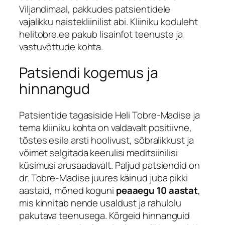
Viljandimaal, pakkudes patsientidele
vajalikku naistekliinilist abi. Kliiniku koduleht
helitobre.ee pakub lisainfot teenuste ja
vastuvõttude kohta.
Patsiendi kogemus ja
hinnangud
Patsientide tagasiside Heli Tobre-Madise ja
tema kliiniku kohta on valdavalt positiivne,
tõstes esile arsti hoolivust, sõbralikkust ja
võimet selgitada keerulisi meditsiinilisi
küsimusi arusaadavalt. Paljud patsiendid on
dr. Tobre-Madise juures käinud juba pikki
aastaid, mõned koguni
peaaegu 10 aastat
,
mis kinnitab nende usaldust ja rahulolu
pakutava teenusega. Kõrgeid hinnanguid