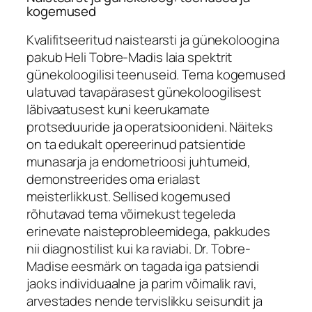
kogemused
Kvalifitseeritud naistearsti ja günekoloogina
pakub Heli Tobre-Madis laia spektrit
günekoloogilisi teenuseid. Tema kogemused
ulatuvad tavapärasest günekoloogilisest
läbivaatusest kuni keerukamate
protseduuride ja operatsioonideni. Näiteks
on ta edukalt opereerinud patsientide
munasarja ja endometrioosi juhtumeid,
demonstreerides oma erialast
meisterlikkust. Sellised kogemused
rõhutavad tema võimekust tegeleda
erinevate naisteprobleemidega, pakkudes
nii diagnostilist kui ka raviabi. Dr. Tobre-
Madise eesmärk on tagada iga patsiendi
jaoks individuaalne ja parim võimalik ravi,
arvestades nende tervislikku seisundit ja