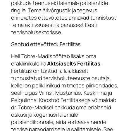
pakkuda teenuseid laiemale patsientide
ringile. Tema ärivõrgustik ja tegevus
erinevates ettevõtetes annavad tunnistust
tema aktiivsusest ja panusest Eesti
tervishoiusektorisse.
Seotud ettevõtted: Fertilitas
Heli Tobre-Madis töötab lisaks oma
erakliinikule ka
Aktsiaselts Fertilitas
.
Fertilitas on tuntud ja laialdaselt
tunnustatud tervishoiuteenuste osutaja,
kellel on polikliinikud mitmetes piirkondades,
sealhulgas Viimsi, Mustamäe, Kesklinna ja
Pelgulinna. Koostöö Fertilitasega võimaldab
dr. Tobre-Madisel pakkuda oma erialaseid
oskusi ja kogemusi laiemale
patsiendikonnale, aidates kaasa nende
tervise parandamisele ja säilitamisele. See