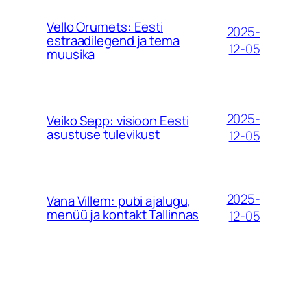
Vello Orumets: Eesti
2025-
estraadilegend ja tema
12-05
muusika
2025-
Veiko Sepp: visioon Eesti
asustuse tulevikust
12-05
2025-
Vana Villem: pubi ajalugu,
menüü ja kontakt Tallinnas
12-05